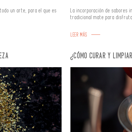
todo un arte, para el que es
La incorporación de sabores i
tradicional mate para disfru
LEER MÁS
EZA
¿CÓMO CURAR Y LIMPIA