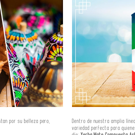
tan por su belleza pero,
Dentro de nuestra amplia lín
variedad perfecta para quiene