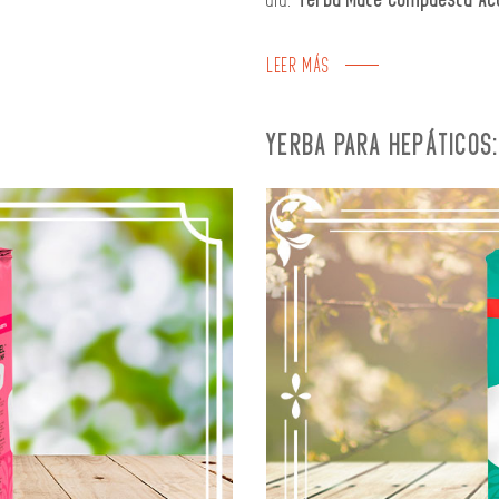
día:
Yerba Mate Compuesta Ac
LEER MÁS
YERBA PARA HEPÁTICOS: