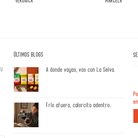
VERÓNICA
MARCELA
ÚLTIMOS BLOGS
SE
y.
A donde vayas, vas con La Selva.
Po
en
Frío afuera, calorcito adentro.