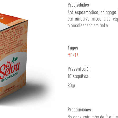
Propiedades
Antiespasmódica, colagoga (e
carminativa, mucolítica, e
hipocolesterolemiante.
Yuyos
MENTA
Presentación
10 saquitos.
30gr.
Precauciones
No consumir más de 2 o 3 s