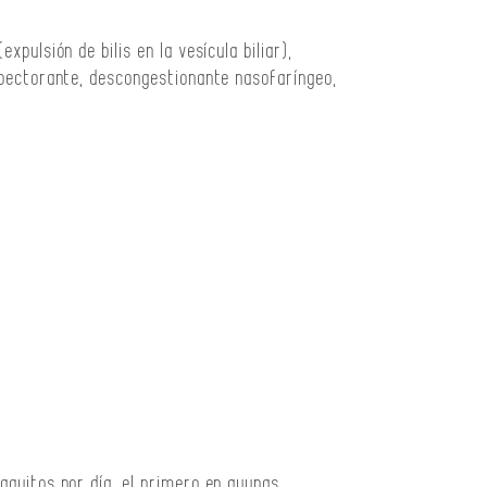
xpulsión de bilis en la vesícula biliar),
xpectorante, descongestionante nasofaríngeo,
aquitos por día, el primero en ayunas.