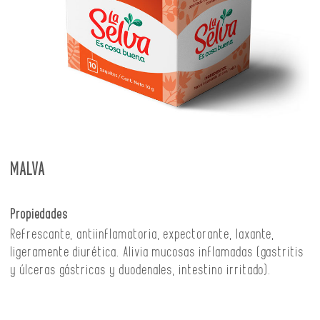
MALVA
Propiedades
Refrescante, antiinflamatoria, expectorante, laxante,
ligeramente diurética. Alivia mucosas inflamadas (gastritis
y úlceras gástricas y duodenales, intestino irritado).