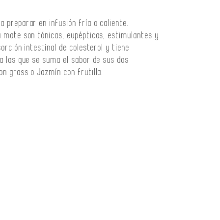
 preparar en infusión fría o caliente.
a mate son tónicas, eupépticas, estimulantes y
orción intestinal de colesterol y tiene
 a las que se suma el sabor de sus dos
on grass o Jazmín con frutilla.