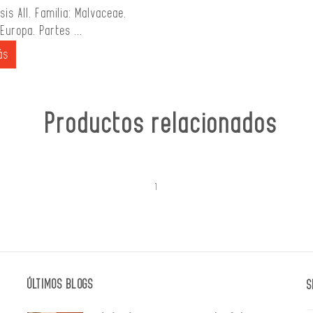
sis All. Familia: Malvaceae.
 Europa. Partes ...
ás
Productos relacionados
1
ÚLTIMOS BLOGS
S