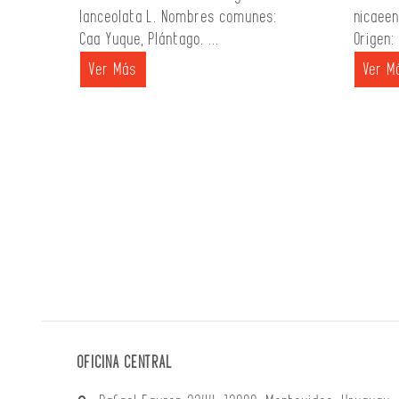
lanceolata L. Nombres comunes:
nicaeen
Caa Yuque, Plántago. ...
Origen:
Ver Más
Ver M
OFICINA CENTRAL