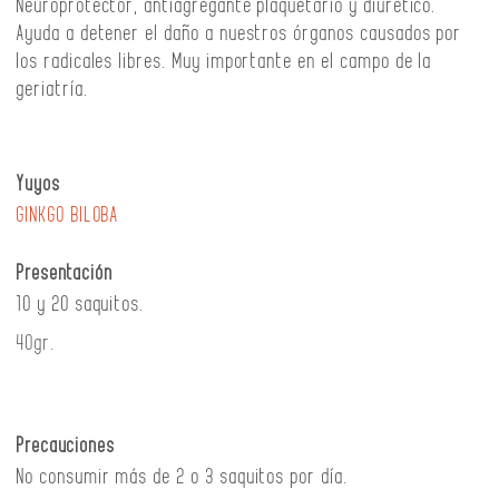
Neuroprotector, antiagregante plaquetario y diurético.
Ayuda a detener el daño a nuestros órganos causados por
los radicales libres. Muy importante en el campo de la
geriatría.
Yuyos
GINKGO BILOBA
Presentación
10 y 20 saquitos.
40gr.
Precauciones
No consumir más de 2 o 3 saquitos por día.