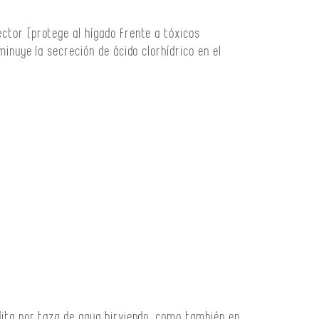
ctor (protege al hígado frente a tóxicos
minuye la secreción de ácido clorhídrico en el
dita por taza de agua hirviendo, como también en