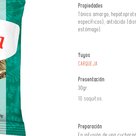
Propiedades
Tónico amargo, hepatoprote
específicos), antiácido (dis
estómago).
Yuyos
CARQUEJA
Presentación
30gr.
10 saquitos.
Preparación
En infusión de una cuchara