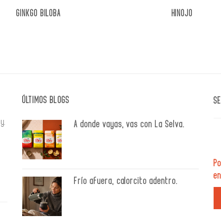
GINKGO BILOBA
HINOJO
ÚLTIMOS BLOGS
SE
y.
A donde vayas, vas con La Selva.
Po
en
Frío afuera, calorcito adentro.