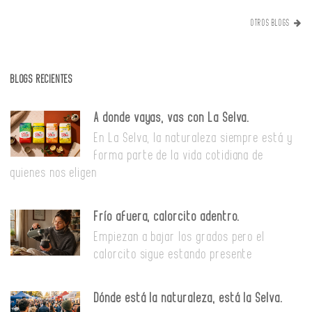
OTROS BLOGS
BLOGS RECIENTES
A donde vayas, vas con La Selva.
En La Selva, la naturaleza siempre está y
forma parte de la vida cotidiana de
quienes nos eligen
Frío afuera, calorcito adentro.
Empiezan a bajar los grados pero el
calorcito sigue estando presente
Dónde está la naturaleza, está la Selva.