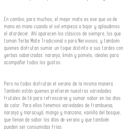
En cambio, para muchos, el mejor mate es ese que va de
mano en mano cuando el sol empieza a bajar y aplaudimos
el atardecer. Ahí aparecen los clásicos de siempre, los que
toman Yerba Mate Tradicional o para Nerviosos, y también
quienes disfrutan sumar un toque distinto a sus tardes con
yerbas saborizadas: naranja, limón y pomelo, ideales para
acompañar todos los gustos.
Pero no todos disfrutan el verano de la misma manera.
También están quienes prefieren nuestras variedades
frutales de té para refrescarse y sumar sabor en los días
de calor. Para ellos tenemos variedades de frambuesa,
naranja y maracuyá, mango y manzana, vainilla del bosque,
que llenan de sabor los días de verano y que también
pueden ser consumidas frías.